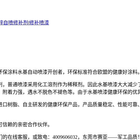
锌自喷修补剂
|
修补喷漆
国环保涂料水基自动喷漆开创者，环保标准符合欧盟的健康好涂料
剂，普通喷漆采用化工溶剂作为稀释剂。因此水基喷漆大大减少
、附着力强，遇水不脱色不褪色等。由于水基喷漆健康环保的优
进口树脂、自主研发的健康环保产品，产品质量稳定、性能可靠、
可信赖的亲密合作伙伴。
在线客服，或致电：4009606032，东莞市赛亚——军工品