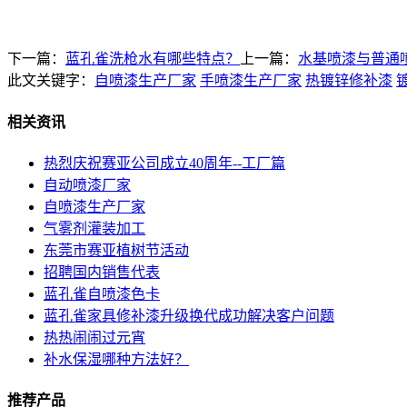
下一篇：
蓝孔雀洗枪水有哪些特点？
上一篇：
水基喷漆与普通
此文关键字：
自喷漆生产厂家
手喷漆生产厂家
热镀锌修补漆
相关资讯
热烈庆祝赛亚公司成立40周年--工厂篇
自动喷漆厂家
自喷漆生产厂家
气雾剂灌装加工
东莞市赛亚植树节活动
招聘国内销售代表
蓝孔雀自喷漆色卡
蓝孔雀家具修补漆升级换代成功解决客户问题
热热闹闹过元宵
补水保湿哪种方法好？
推荐产品