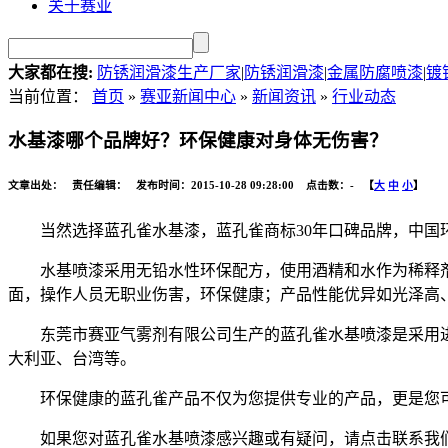
关于赛亚
大家都在搜:
防锈润滑漆生产厂家
|
防锈润滑漆
|
金属防腐喷漆
|
镀
当前位置：
首页
»
赛亚新闻中心
»
新闻资讯
»
行业动态
水基漆哪个品牌好？环保健康对身体无伤害？
文章出处： 责任编辑： 发布时间：2015-10-28 09:28:00 点击数：
-
【
大
中
小
】
当然选择蓝孔雀水基漆，蓝孔雀商标30年口碑品牌，中
水基喷漆采用无铅水性环保配方，使用酒精和水作为稀释
面，操作人员无职业伤害，环保健康；产品性能优异如光泽高
东莞市赛亚气雾剂有限公司生产的蓝孔雀水基喷漆是采用
大利亚、台湾等。
环保健康的蓝孔雀产品不仅为您提供专业的产品，更是您
如果您对蓝孔雀水基喷漆感兴趣或有疑问，请点击联系我们的