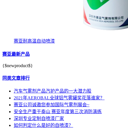
赛亚耐高温自动喷漆
赛亚最新产品
{$newproduct$}
同类文章排行
汽车气雾剂产品汽护产品的一大潜力股
2021年AEROBAL全球铝气雾罐奖花落谁家？
赛亚公司诚邀您参加国际气雾剂展会~
安全生产重于泰山 赛亚年度第三次消防演练
深圳专业定制自喷漆厂家
如何判定什么是好的自喷漆？