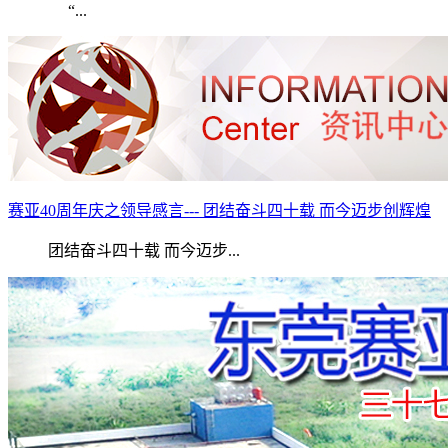
“...
赛亚40周年庆之领导感言--- 团结奋斗四十载 而今迈步创辉煌
团结奋斗四十载 而今迈步...