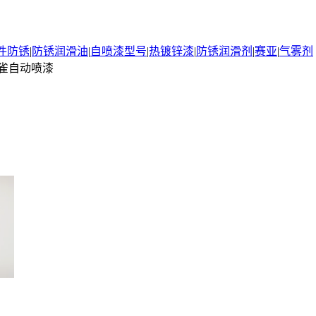
件防锈
|
防锈润滑油
|
自喷漆型号
|
热镀锌漆
|
防锈润滑剂
|
赛亚
|
气雾剂
雀自动喷漆