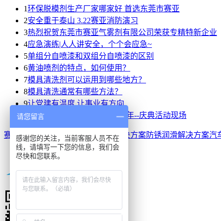
1
环保脱模剂生产厂家哪家好 首选东莞市赛亚
2
安全重于泰山 3.22赛亚消防演习
3
热烈祝贺东莞市赛亚气雾剂有限公司荣获专精特新企业
4
应急演练|人人讲安全，个个会应急~
5
单组分自喷漆和双组分自喷漆的区别
6
黄油喷剂的特点，如何使用？
7
模具清洗剂可以运用到哪些地方？
8
模具清洗通常有哪些方法？
9
让党建有温度 让事业有方向
10
热烈庆祝赛亚公司成立40周年--庆典活动现场
请您留言
赛亚首页
镀锌自喷漆
修补漆定制解决方案
防锈润滑解决方案
汽
感谢您的关注，当前客服人员不在
线，请填写一下您的信息，我们会
尽快和您联系。