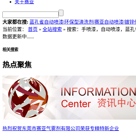
关于赛亚
大家都在搜:
蓝孔雀自动喷漆
|
环保型清洗剂
|
赛亚自动喷漆
|
镀锌
当前位置：
首页
»
全站搜索
» 搜索：手喷漆，自动喷漆，蓝孔
数据更新中......
相关搜索
热点聚焦
热烈祝贺东莞市赛亚气雾剂有限公司荣获专精特新企业