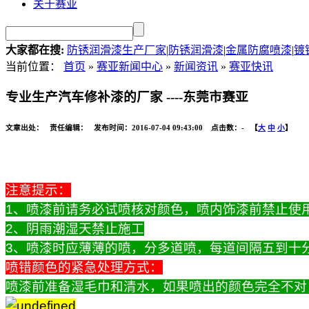
关于赛亚
大家都在搜:
防锈润滑漆生产厂家
|
防锈润滑漆
|
金属防腐喷漆
|
镀
当前位置：
首页
»
赛亚新闻中心
»
新闻资讯
»
赛亚快讯
专业生产汽车修补漆的厂家 ----东莞市赛亚
文章出处： 责任编辑： 发布时间：2016-07-04 09:43:00 点击数：
-
【
大
中
小
】
注意提示：
1、喷漆前请务必试喷核对颜色，喷内饰漆前禁止使
2、阴雨潮湿天禁止施工
3、喷漆时应薄薄的喷，分多道喷，每道间隔五到十
喷错颜色的紧急处理方式：
喷漆前准备湿毛巾和清水，如果喷出的颜色完全不对