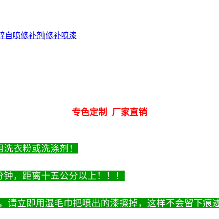
锌自喷修补剂
|
修补喷漆
专色定制 厂家直销
用洗衣粉或洗涤剂！
分钟，距离十五公分以上！！！
，请立即用湿毛巾把喷出的漆擦掉，这样不会留下痕