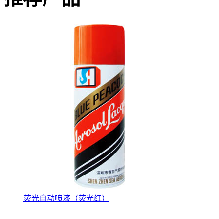
荧光自动喷漆（荧光红）